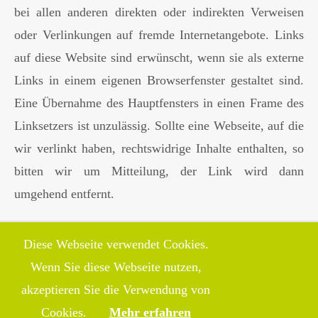
bei allen anderen direkten oder indirekten Verweisen
oder Verlinkungen auf fremde Internetangebote. Links
auf diese Website sind erwünscht, wenn sie als externe
Links in einem eigenen Browserfenster gestaltet sind.
Eine Übernahme des Hauptfensters in einen Frame des
Linksetzers ist unzulässig. Sollte eine Webseite, auf die
wir verlinkt haben, rechtswidrige Inhalte enthalten, so
bitten wir um Mitteilung, der Link wird dann
umgehend entfernt.
Diese Webseite verwendet Cookies.
Copyright 2026
Erlauer
Blumen | Gärten | Naturpools
Wenn Sie diese Webseite nutzen,
akzeptieren Sie die Verwendung von
Cookies.
Mehr erfahren