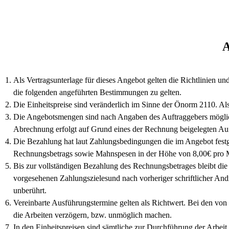
A
Als Vertragsunterlage für dieses Angebot gelten die Richtlinien 
die folgenden angeführten Bestimmungen zu gelten.
Die Einheitspreise sind veränderlich im Sinne der Önorm 2110. Als
Die Angebotsmengen sind nach Angaben des Auftraggebers möglich
Abrechnung erfolgt auf Grund eines der Rechnung beigelegten Auf
Die Bezahlung hat laut Zahlungsbedingungen die im Angebot festg
Rechnungsbetrags sowie Mahnspesen in der Höhe von 8,00€ pro M
Bis zur vollständigen Bezahlung des Rechnungsbetrages bleibt di
vorgesehenen Zahlungszielesund nach vorheriger schriftlicher An
unberührt.
Vereinbarte Ausführungstermine gelten als Richtwert. Bei den von
die Arbeiten verzögern, bzw. unmöglich machen.
In den Einheitspreisen sind sämtliche zur Durchführung der Arbei